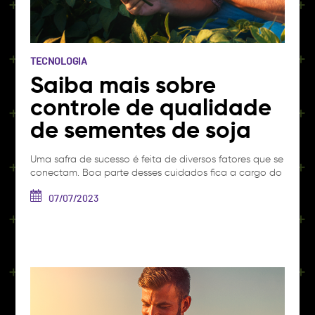
TECNOLOGIA
Saiba mais sobre
controle de qualidade
de sementes de soja
Uma safra de sucesso é feita de diversos fatores que se
conectam. Boa parte desses cuidados fica a cargo do
produtor, que conhece as necessidades de sua área e
região e objetiva um rendimento baseado nas
07/07/2023
demandas que possui. Nesse sentido, uma das etapas
mais importantes da safra é a escolha das sementes.
Em nosso…
Ver artigo