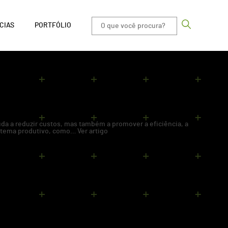
CIAS
PORTFÓLIO
 a reduzir custos, mas também a promover a eficiência, a
sistema produtivo, como…
Ver artigo