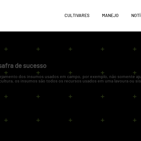
CULTIVARES
MANEJO
NOTÍ
sumos agrícolas
safra de sucesso
jamento dos insumos usados em campo, por exemplo, não somente ajuda
icultura, os insumos são todos os recursos usados em uma lavoura ou 