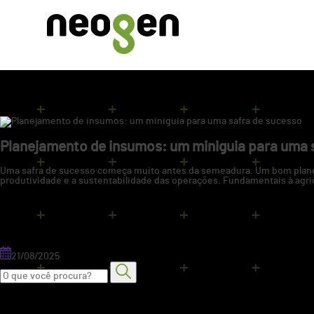
Arquivos da tag: insumos agrícolas
in
Planejamento de insumos: um miniguia para uma 
Uma safra de sucesso começa muito antes da semeadura. Um bom plane
produtividade e a sustentabilidade das operações. Fundamentais à agr
21/08/2025