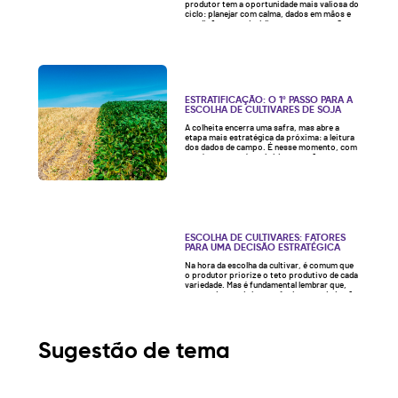
produtor tem a oportunidade mais valiosa do
ciclo: planejar com calma, dados em mãos e
condições para decidir com segurança. Ou
seja, este é um período de estratégia no
campo. O que está em jogo agora Mais uma
vez, vale a máxima: a produtividade não
começa...
Ver artigo
ESTRATIFICAÇÃO: O 1º PASSO PARA A
ESCOLHA DE CULTIVARES DE SOJA
A colheita encerra uma safra, mas abre a
etapa mais estratégica da próxima: a leitura
dos dados de campo. É nesse momento, com
os números recém-obtidos em mãos, que o
produtor pode entender por que cada área
produziu o que produziu e, assim, planejar a
safra seguinte com inteligência. Afinal, a
produtividade das lavouras é...
Ver artigo
ESCOLHA DE CULTIVARES: FATORES
PARA UMA DECISÃO ESTRATÉGICA
Na hora da escolha da cultivar, é comum que
o produtor priorize o teto produtivo de cada
variedade. Mas é fundamental lembrar que,
apesar da grande importância, esse dado não
é o suficiente para embasar toda a decisão
que origina a safra. O resultado entregue por
uma cultivar desenvolvida em condições
ideais pode apresentar desempenho...
Ver
Sugestão de tema
artigo