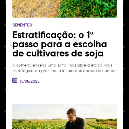
SEMENTES
Estratificação: o 1º
passo para a escolha
de cultivares de soja
A colheita encerra uma safra, mas abre a etapa mais
estratégica da próxima: a leitura dos dados de campo.
É nesse momento, com os números recém-obtidos em
mãos, que o produtor pode entender por que cada
16/06/2026
área produziu o que produziu e, assim, planejar a safra
seguinte com inteligência. Afinal, a produtividade das
lavouras é…
Ver artigo