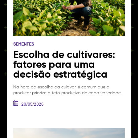
SEMENTES
Escolha de cultivares:
fatores para uma
decisão estratégica
Na hora da escolha da cultivar, é comum que o
produtor priorize o teto produtivo de cada variedade.
Mas é fundamental lembrar que, apesar da grande
importância, esse dado não é o suficiente para
20/05/2026
embasar toda a decisão que origina a safra. O
resultado entregue por uma cultivar desenvolvida em
condições ideais pode apresentar desempenho…
Ver
artigo