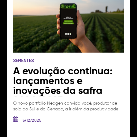
SEMENTES
A evolução continua:
lançamentos e
inovações da safra
2026/2027
O novo portfólio Neogen convida você, produtor de
soja do Sul e do Cerrado, a ir além da produtividade!
Juntos, vamos fazer mais uma safra inovadora,
conquistando resultados de sucesso e transformando
16/12/2025
a agricultura. Neste artigo, você irá conhecer mais
detalhes sobre o catálogo da safra 2026/2027, as