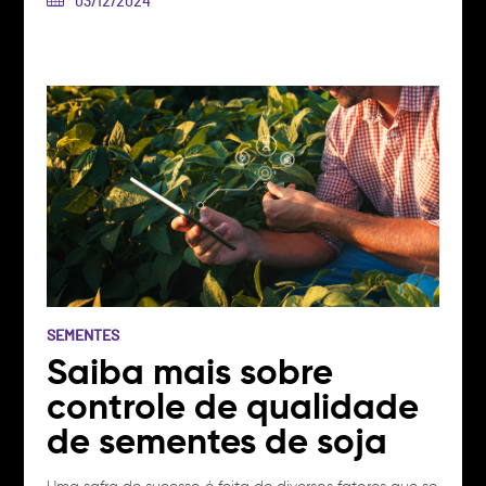
agregamos inovação às necessidades do campo,
03/12/2024
fazendo-o evoluir em eficiência, agilidade e
praticidade. Mais uma vez, seguiremos em frente,
somando forças e inovando o campo. Afinal, a…
Ver
artigo
SEMENTES
Saiba mais sobre
controle de qualidade
de sementes de soja