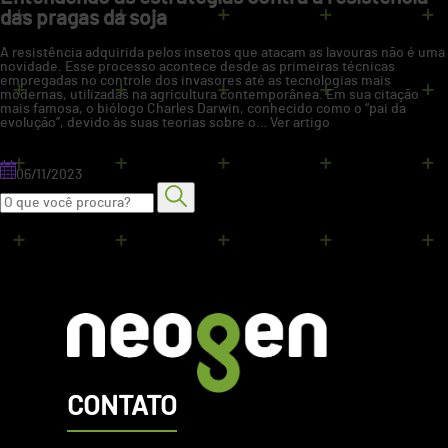
das pragas da soja
A resistência adquirida pelos insetos que atacam as lavouras não é uma
novidade. Esse processo acontece desde as primeiras técnicas
empregadas no controle dos invasores até as tecnologias mais
modernas, utilizadas na agricultura contemporânea. Em sua citação
mais famosa, o biólogo Charles Darwin, conhecido como o “pai da
evolução”, devido às suas teorias sobre o…
Ver artigo
06/11/2023
CONTATO