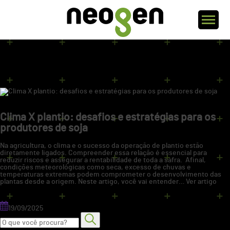
Arquivos da tag: sementes
adaptadas
sementes adaptadas
Clima X plantio: desafios e estratégias para os
produtores de soja
Na agricultura, o clima e o sucesso da operação de plantio estão
diretamente ligados. Compreender essa relação é essencial para
reduzir riscos e assegurar a rentabilidade de toda a safra. Afinal,
condições meteorológicas como seca, excesso de chuvas e
temperaturas extremas podem comprometer o desenvolvimento das
plantas desde a origem. Neste artigo, você vai entender…
Ver artigo
19/09/2025