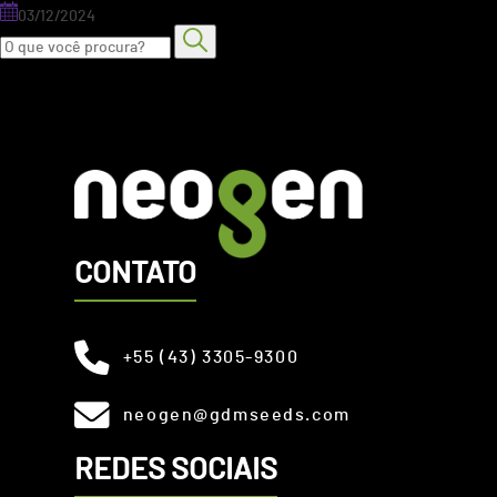
03/12/2024
CONTATO
+55 (43) 3305-9300
neogen@gdmseeds.com
REDES SOCIAIS