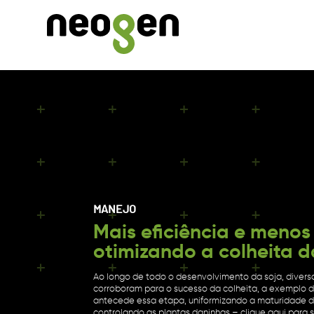
MANEJO
Mais eficiência e menos
otimizando a colheita d
Ao longo de todo o desenvolvimento da soja, diver
corroboram para o sucesso da colheita, a exemplo
antecede essa etapa, uniformizando a maturidade d
controlando as plantas daninhas – clique aqui para 