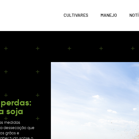
CULTIVARES
MANEJO
NOTÍ
 perdas:
a soja
sas medidas
 da dessecação que
os grãos e
saber tudo sobre o