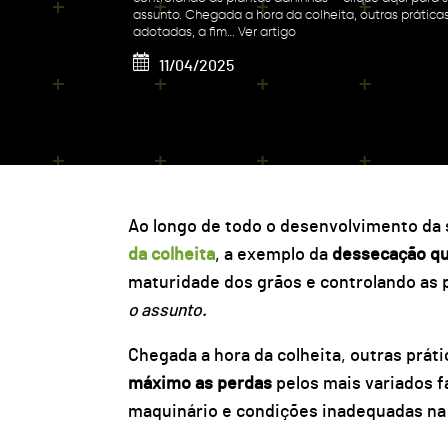
assunto. Chegada a hora da colheita, outras prática
adotadas, a fim…
Ver artigo
11/04/2025
Ao longo de todo o desenvolvimento da 
da colheit
a
, a exemplo da
dessecação qu
maturidade dos grãos e controlando as 
o assunto.
Chegada a hora da colheita, outras prát
máximo as perdas
pelos mais variados 
maquinário e condições inadequadas na 