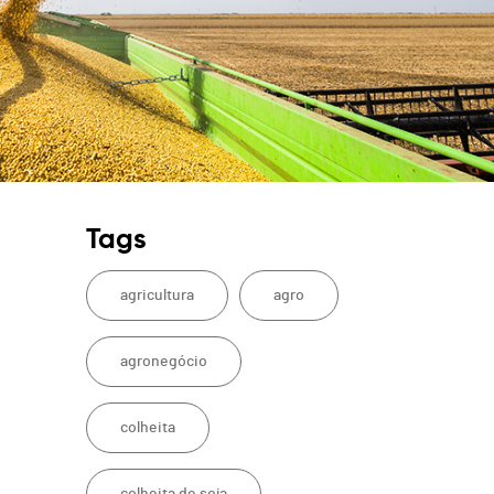
Tags
agricultura
agro
agronegócio
colheita