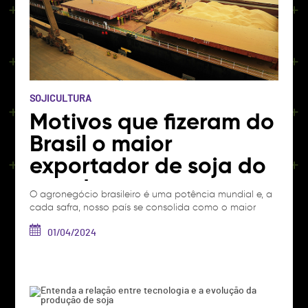
SOJICULTURA
Motivos que fizeram do
Brasil o maior
exportador de soja do
mundo
O agronegócio brasileiro é uma potência mundial e, a
cada safra, nosso país se consolida como o maior
exportador de soja em todo o globo, cujo
protagonismo é evidenciado por diversos recordes.
01/04/2024
Entre 1973 e 2023, por exemplo, a produção de soja no
Brasil cresceu mais de 1000%, enquanto a área de
plantio aumentou 400%,…
Ver artigo