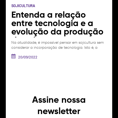
SOJICULTURA
Entenda a relação
entre tecnologia e a
evolução da produção
de soja
Na atualidade, é impossível pensar em sojicultura sem
considerar a incorporação de tecnologia. Isto é, a
produção de soja nunca foi tão tecnológica como
hoje, e esse processo evolui constante e
20/09/2022
progressivamente. Em todas as etapas da safra, há a
implantação de inovações que se unem num mesmo
propósito: produzir mais e com mais…
Ver artigo
Assine nossa
newsletter