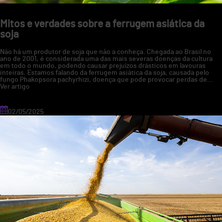
lavoura
Mitos e verdades sobre a ferrugem asiática da
soja
Não há um produtor de soja que não a conheça. Chegada ao Brasil no
ano de 2001, é considerada uma das mais severas doenças da cultura
em todo o mundo, podendo causar prejuízos drásticos em lavouras
inteiras. Estamos falando da ferrugem asiática da soja, causada pelo
fungo Phakopsora pachyrhizi, doença que pode provocar perdas de…
Ver artigo
02/05/2025