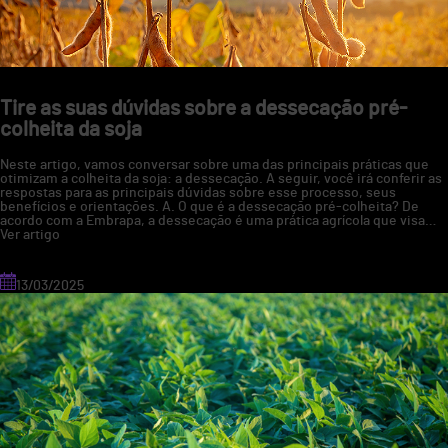
lavoura
Tire as suas dúvidas sobre a dessecação pré-
colheita da soja
Neste artigo, vamos conversar sobre uma das principais práticas que
otimizam a colheita da soja: a dessecação. A seguir, você irá conferir as
respostas para as principais dúvidas sobre esse processo, seus
benefícios e orientações. A. O que é a dessecação pré-colheita? De
acordo com a Embrapa, a dessecação é uma prática agrícola que visa…
Ver artigo
13/03/2025