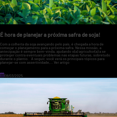
lavoura
É hora de planejar a próxima safra de soja!
Com a colheita da soja avançando pelo país, é chegada a hora de
começar o planejamento para a próxima safra. Nessa missão, a
antecipação é sempre bem-vinda, ajudando o(a) agricultor(a) a se
proteger contra eventuais problemas nas etapas futuras, sobretudo
durante o plantio. A seguir, você verá os principais tópicos para
planejar-se com assertividade,…
Ver artigo
08/03/2025