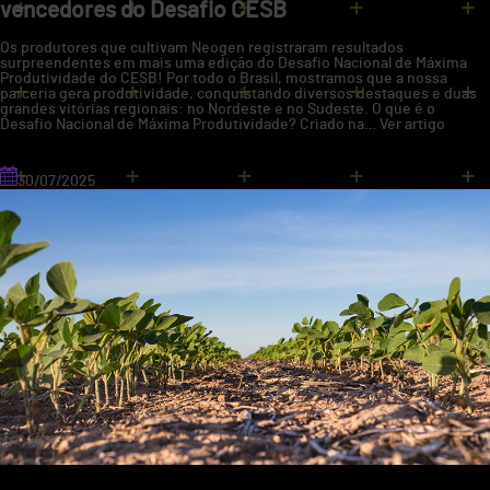
vencedores do Desafio CESB
Os produtores que cultivam Neogen registraram resultados
surpreendentes em mais uma edição do Desafio Nacional de Máxima
Produtividade do CESB! Por todo o Brasil, mostramos que a nossa
parceria gera produtividade, conquistando diversos destaques e duas
grandes vitórias regionais: no Nordeste e no Sudeste. O que é o
Desafio Nacional de Máxima Produtividade? Criado na…
Ver artigo
30/07/2025
lavoura