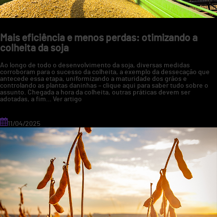
lavoura
Mais eficiência e menos perdas: otimizando a
colheita da soja
Ao longo de todo o desenvolvimento da soja, diversas medidas
corroboram para o sucesso da colheita, a exemplo da dessecação que
antecede essa etapa, uniformizando a maturidade dos grãos e
controlando as plantas daninhas – clique aqui para saber tudo sobre o
assunto. Chegada a hora da colheita, outras práticas devem ser
adotadas, a fim…
Ver artigo
11/04/2025