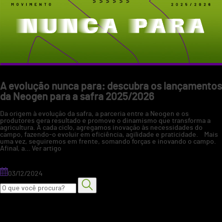
lavoura
A evolução nunca para: descubra os lançamentos
da Neogen para a safra 2025/2026
Da origem à evolução da safra, a parceria entre a Neogen e os
produtores gera resultado e promove o dinamismo que transforma a
agricultura. A cada ciclo, agregamos inovação às necessidades do
campo, fazendo-o evoluir em eficiência, agilidade e praticidade. Mais
uma vez, seguiremos em frente, somando forças e inovando o campo.
Afinal, a…
Ver artigo
03/12/2024