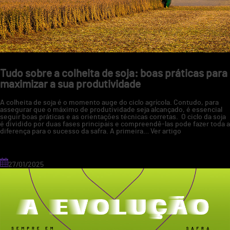
lavoura
Tudo sobre a colheita de soja: boas práticas para
maximizar a sua produtividade
A colheita de soja é o momento auge do ciclo agrícola. Contudo, para
assegurar que o máximo de produtividade seja alcançado, é essencial
seguir boas práticas e as orientações técnicas corretas. O ciclo da soja
é dividido por duas fases principais e compreendê-las pode fazer toda a
diferença para o sucesso da safra. A primeira…
Ver artigo
27/01/2025